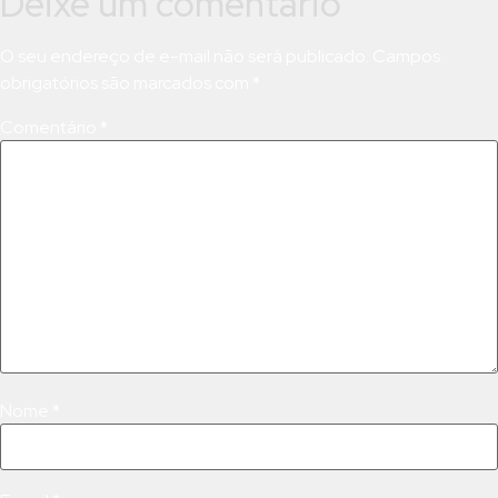
Deixe um comentário
O seu endereço de e-mail não será publicado.
Campos
obrigatórios são marcados com
*
Comentário
*
Nome
*