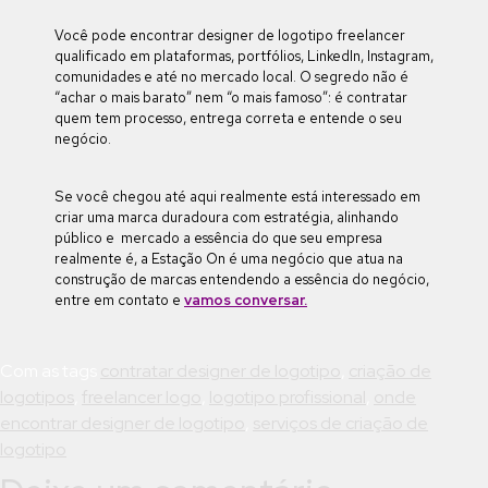
Você pode encontrar designer de logotipo freelancer
qualificado em plataformas, portfólios, LinkedIn, Instagram,
comunidades e até no mercado local. O segredo não é
“achar o mais barato” nem “o mais famoso”: é contratar
quem tem processo, entrega correta e entende o seu
negócio.
Se você chegou até aqui realmente está interessado em
criar uma marca duradoura com estratégia, alinhando
público e mercado a essência do que seu empresa
realmente é, a Estação On é uma negócio que atua na
construção de marcas entendendo a essência do negócio,
entre em contato e
vamos conversar.
Com as tags
contratar designer de logotipo
,
criação de
logotipos
,
freelancer logo
,
logotipo profissional
,
onde
encontrar designer de logotipo
,
serviços de criação de
logotipo