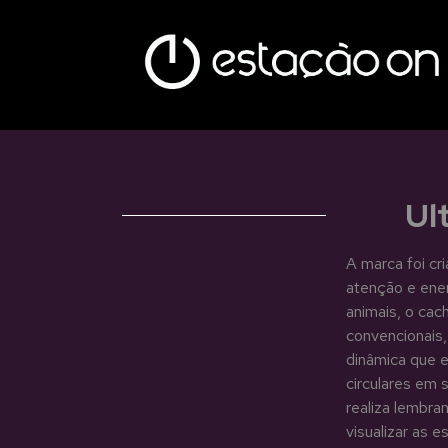
Ul
A marca foi cr
atenção e ener
animais, o cac
convencionais
dinâmica que e
circulares em 
realiza lembra
visualizar as e