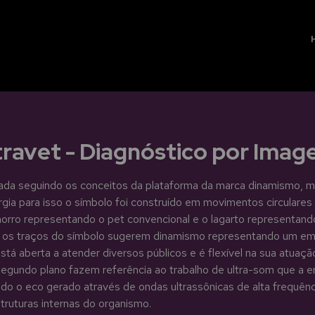
travet - Diagnóstico por Ima
iada seguindo os conceitos da plataforma da marca dinamismo, 
gia para isso o símbolo foi construído em movimentos circulare
horro representando o pet convencional e o lagarto representand
, os traços do símbolo sugerem dinamismo representando um e
stá aberta a atender diversos públicos e é flexível na sua atuaçã
segundo plano fazem referência ao trabalho de ultra-som que a 
ndo o eco gerado através de ondas ultrassônicas de alta frequênc
struturas internas do organismo.