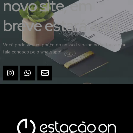
novo site, em
breve estará aqui.
Você pode ver um pouco do nosso trabalho no instagram ou
fala conosco pelo whatsapp!